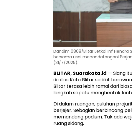
Dandim 0808/Blitar Letkol Inf Hendra S
bersama usai menandatangani Perjanji
(31/7/2025).
BLITAR, Suarakata.id
— Siang itu,
di atas Kota Blitar sedikit berawa
Blitar terasa lebih ramai dari bias
langkah sepatu menghentak lanta
Di dalam ruangan, puluhan prajuri
berjejer. Sebagian berbincang pe
memandang podium. Tak ada waja
ruang sidang.