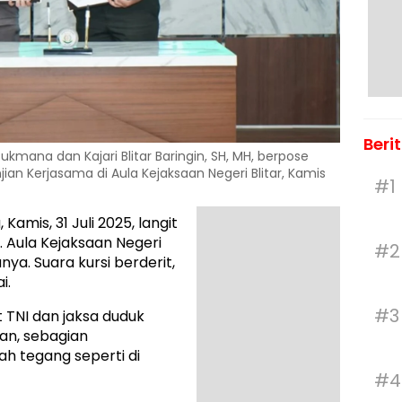
Beri
ukmana dan Kajari Blitar Baringin, SH, MH, berpose
an Kerjasama di Aula Kejaksaan Negeri Blitar, Kamis
#1
 Kamis, 31 Juli 2025, langit
n. Aula Kejaksaan Negeri
#2
anya. Suara kursi berderit,
i.
#3
t TNI dan jaksa duduk
lan, sebagian
h tegang seperti di
#4