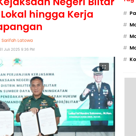
Kejaksaan Negeri Blitar
i Lokal hingga Kerja
#
Pa
apangan
#
M
#
Ma
Sarifah Latowa
#
Ma
31 Juli 2025 9:36 PM
#
Ko