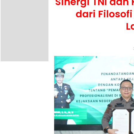
Sinergi TNI dan 
dari Filosof
L