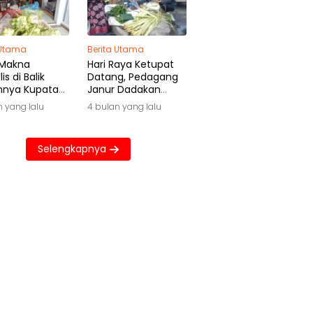
 Utama
Berita Utama
 Makna
Hari Raya Ketupat
is di Balik
Datang, Pedagang
hnya Kupatan
Janur Dadakan
wa
Raup Untung Besar
n yang lalu
4 bulan yang lalu
Selengkapnya