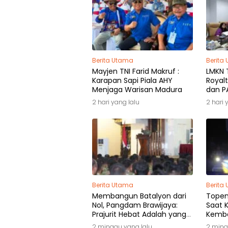
Berita Utama
Berita
Mayjen TNI Farid Makruf :
LMKN T
Karapan Sapi Piala AHY
Royalt
Menjaga Warisan Madura
dan PA
Pemili
2 hari yang lalu
2 hari 
Berita Utama
Berita
Membangun Batalyon dari
Topeng
Nol, Pangdam Brawijaya:
Saat K
Prajurit Hebat Adalah yang
Kemba
Dibutuhkan Rakyat
2 minggu yang lalu
2 ming