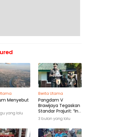
ured
 Utama
Berita Utama
um Menyebut
Pangdam V
Brawijaya Tegaskan
Standar Prajurit: “Ini
gu yang lalu
Awal Pengabdian,
3 bulan yang lalu
Bukan Akhir
Perjalanan”