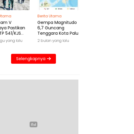
 Utama
Berita Utama
dam V
Gempa Magnitudo
aya Pastikan
6,7 Guncang
TP 541/KJS
Tenggara Kota Palu
 Waktu
gu yang lalu
2 bulan yang lalu
Selengkapnya