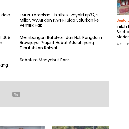
 Piala
LMKN Tetapkan Distribusi Royalti Rp32,4
Miliar, WAMI dan PAPPRI Siap Salurkan ke
Berita
Pemilik Hak
Inilah
Simbol
Meria
, 669
Membangun Batalyon dari Nol, Pangdam
di Ja
an
Brawijaya: Prajurit Hebat Adalah yang
4 bula
Dibutuhkan Rakyat
Sebelum Menyebut Paris
lang