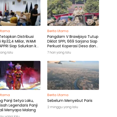
 Utama
Berita Utama
etapkan Distribusi
Pangdam V Brawijaya Tutup
i Rp32,4 Miliar, WAMI
Diklat SPPI, 669 Sarjana Siap
PPRI Siap Salurkan ke
Perkuat Koperasi Desa dan
k Hak
Kampung Nelayan
yang lalu
7 hari yang lalu
 Utama
Berita Utama
 Panji Setya Laku,
Sebelum Menyebut Paris
isah Legendaris Panji
2 minggu yang lalu
li Menyapa Malang
gu yang lalu