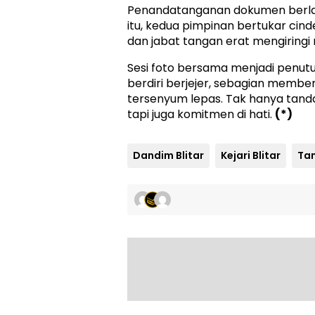
Penandatanganan dokumen berla
itu, kedua pimpinan bertukar cin
dan jabat tangan erat mengiringi
Sesi foto bersama menjadi penutu
berdiri berjejer, sebagian membe
tersenyum lepas. Tak hanya tanda
tapi juga komitmen di hati.
(*)
Dandim Blitar
Kejari Blitar