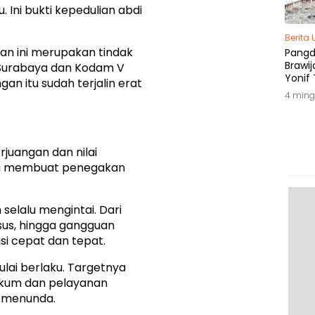
Ini bukti kepedulian abdi
Berita
jian ini merupakan tindak
Pang
Brawij
i Surabaya dan Kodam V
Yonif 
gan itu sudah terjalin erat
Tepat
4 ming
rjuangan dan nilai
ya membuat penegakan
selalu mengintai. Dari
sus, hingga gangguan
si cepat dan tepat.
ulai berlaku. Targetnya
ukum dan pelayanan
k menunda.