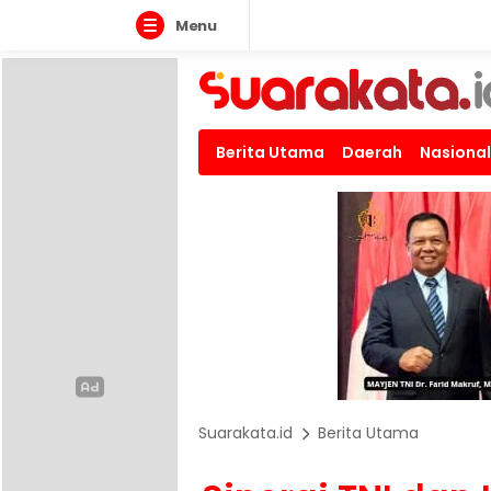
Menu
Berita Utama
Daerah
Nasional
Suarakata.id
Berita Utama