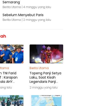
Semarang
Berita Utama |
4 minggu yang lalu
Sebelum Menyebut Paris
Berita Utama |
2 minggu yang lalu
rah
 Utama
Berita Utama
 TNI Farid
Topeng Panji Setya
f : Karapan
Laku, Saat Kisah
iala AHY
Legendaris Panji
ga Warisan
Kembali Menyapa
yang lalu
2 minggu yang lalu
ra
Malang