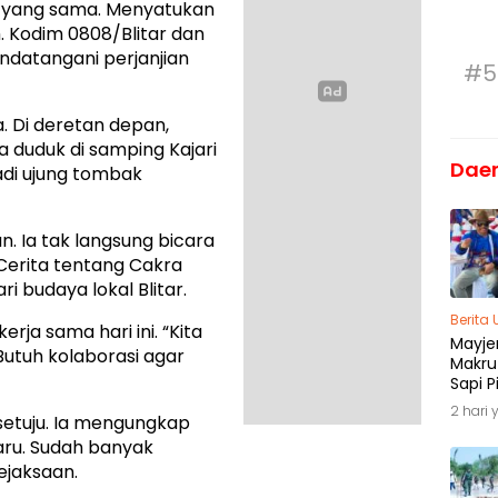
an yang sama. Menyatukan
 Kodim 0808/Blitar dan
andatangani perjanjian
#5
. Di deretan depan,
 duduk di samping Kajari
Dae
jadi ujung tombak
 Ia tak langsung bicara
 Cerita tentang Cakra
ri budaya lokal Blitar.
Berita
kerja sama hari ini. “Kita
Mayjen
 Butuh kolaborasi agar
Makru
Sapi P
Menja
2 hari 
setuju. Ia mengungkap
Madu
aru. Sudah banyak
jaksaan.