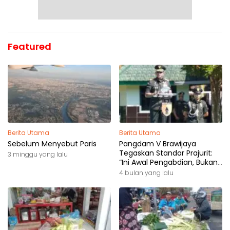
Featured
Berita Utama
Berita Utama
Sebelum Menyebut Paris
Pangdam V Brawijaya
Tegaskan Standar Prajurit:
3 minggu yang lalu
“Ini Awal Pengabdian, Bukan
Akhir Perjalanan”
4 bulan yang lalu