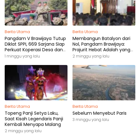
Berita Utama
Berita Utama
Pangdam V Brawijaya Tutup
Membangun Batalyon dari
Diklat SPPI, 669 Sarjana Siap
Nol, Pangdam Brawijaya:
Perkuat Koperasi Desa dan
Prajurit Hebat Adalah yang
Kampung Nelayan
Dibutuhkan Rakyat
1 minggu yang lalu
2 minggu yang lalu
Berita Utama
Berita Utama
Topeng Panji Setya Laku,
Sebelum Menyebut Paris
Saat Kisah Legendaris Panji
3 minggu yang lalu
Kembali Menyapa Malang
2 minggu yang lalu