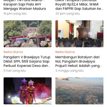
Karapan Sapi Piala AHY
Royalti Rp32,4 Miliar, WAMI
Menjaga Warisan Madura
dan PAPPRI Siap Salurkan ke
Pemilik Hak
19 jam yang lalu
20 jam yang lalu
Berita Utama
Berita Utama
Pangdam V Brawijaya Tutup
Membangun Batalyon dari
Diklat SPPI, 669 Sarjana Siap
Nol, Pangdam Brawijaya:
Perkuat Koperasi Desa dan
Prajurit Hebat Adalah yang
Kampung Nelayan
Dibutuhkan Rakyat
5 hari yang lalu
2 minggu yang lalu