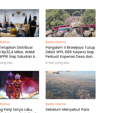
 Utama
Berita Utama
etapkan Distribusi
Pangdam V Brawijaya Tutup
i Rp32,4 Miliar, WAMI
Diklat SPPI, 669 Sarjana Siap
PPRI Siap Salurkan ke
Perkuat Koperasi Desa dan
k Hak
Kampung Nelayan
yang lalu
6 hari yang lalu
 Utama
Berita Utama
 Panji Setya Laku,
Sebelum Menyebut Paris