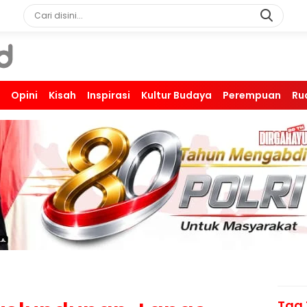
Opini
Kisah
Inspirasi
Kultur Budaya
Perempuan
Ru
Tag 