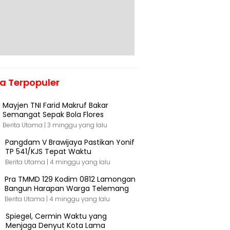
ta Terpopuler
Mayjen TNI Farid Makruf Bakar
Semangat Sepak Bola Flores
Berita Utama |
3 minggu yang lalu
Pangdam V Brawijaya Pastikan Yonif
TP 541/KJS Tepat Waktu
Berita Utama |
4 minggu yang lalu
Pra TMMD 129 Kodim 0812 Lamongan
Bangun Harapan Warga Telemang
Berita Utama |
4 minggu yang lalu
Spiegel, Cermin Waktu yang
Menjaga Denyut Kota Lama