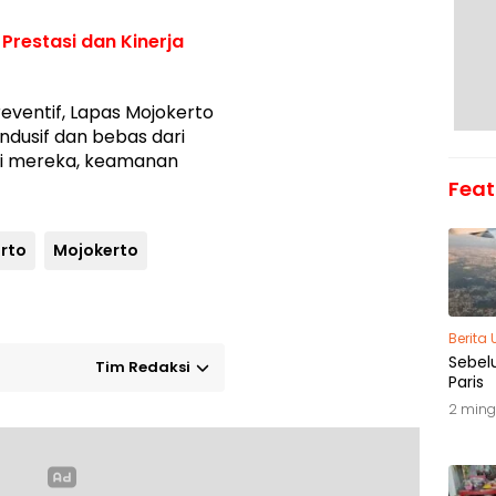
Prestasi dan Kinerja
ventif, Lapas Mojokerto
ndusif dan bebas dari
i mereka, keamanan
Feat
rto
Mojokerto
Berita
Sebel
Tim Redaksi
Paris
2 ming