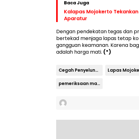
Baca Juga
Kalapas Mojokerto Tekankan 
Aparatur
Dengan pendekatan tegas dan pre
bertekad menjaga lapas tetap ko
gangguan keamanan. Karena bag
adalah harga mati.
(*)
Cegah Penyelundupan
Lapas Mojoke
pemeriksaan makanan titipan