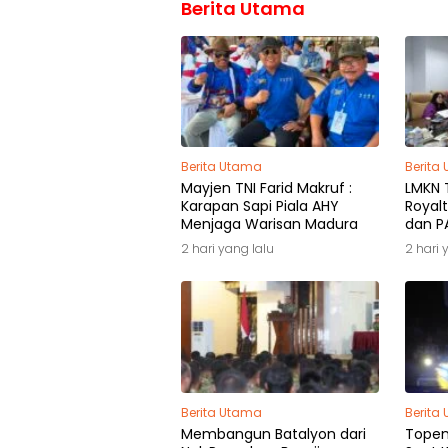
Berita Utama
Berita Utama
Berita
Mayjen TNI Farid Makruf :
LMKN T
Karapan Sapi Piala AHY
Royalt
Menjaga Warisan Madura
dan PA
Pemili
2 hari yang lalu
2 hari 
Berita Utama
Berita
Membangun Batalyon dari
Topeng