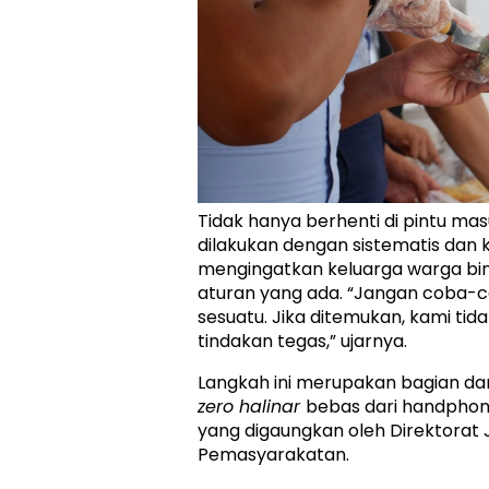
Tidak hanya berhenti di pintu mas
dilakukan dengan sistematis dan k
mengingatkan keluarga warga bi
aturan yang ada. “Jangan coba
sesuatu. Jika ditemukan, kami ti
tindakan tegas,” ujarnya.
Langkah ini merupakan bagian da
zero halinar
bebas dari handphone
yang digaungkan oleh Direktorat 
Pemasyarakatan.