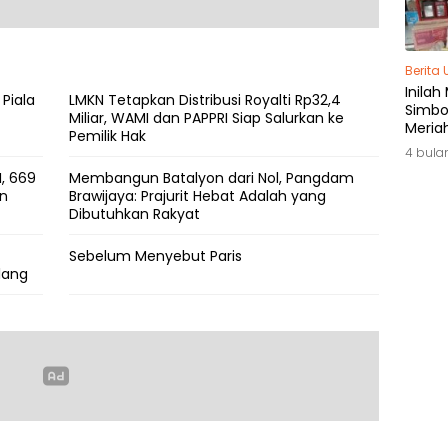
Berita
Inilah
 Piala
LMKN Tetapkan Distribusi Royalti Rp32,4
Simbol
Miliar, WAMI dan PAPPRI Siap Salurkan ke
Meria
Pemilik Hak
di Ja
4 bula
, 669
Membangun Batalyon dari Nol, Pangdam
an
Brawijaya: Prajurit Hebat Adalah yang
Dibutuhkan Rakyat
Sebelum Menyebut Paris
lang