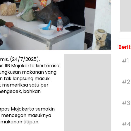
Beri
mis, (24/7/2025),
#1
 IIB Mojokerto kini terasa
p bungkusan makanan yang
an tak langsung masuk
#2
k memeriksa satu per
mengecek, bahkan
#3
Lapas Mojokerto semakin
k mencegah masuknya
 makanan titipan.
#4