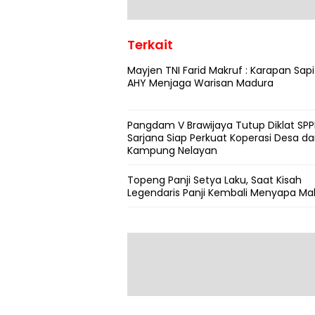
Terkait
Mayjen TNI Farid Makruf : Karapan Sapi
AHY Menjaga Warisan Madura
Pangdam V Brawijaya Tutup Diklat SPPI
Sarjana Siap Perkuat Koperasi Desa d
Kampung Nelayan
Topeng Panji Setya Laku, Saat Kisah
Legendaris Panji Kembali Menyapa Ma