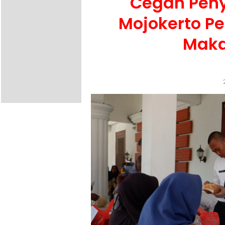
Cegah Peny
Mojokerto P
Maka