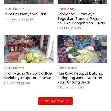
Berita Utama
Berita Utama
Sebelum Menyebut Paris
Pangdam V Brawijaya
Tegaskan Standar Prajurit:
2 minggu yang lalu
“Ini Awal Pengabdian, Bukan
Akhir Perjalanan”
3 bulan yang lalu
Berita Utama
Berita Utama
Inilah Makna Simbolis di Balik
Hari Raya Ketupat Datang,
Meriahnya Kupatan di Jawa
Pedagang Janur Dadakan
Raup Untung Besar
4 bulan yang lalu
4 bulan yang lalu
Selengkapnya