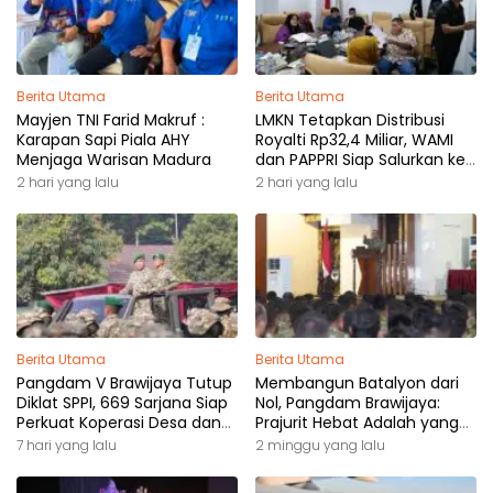
Berita Utama
Berita Utama
Mayjen TNI Farid Makruf :
LMKN Tetapkan Distribusi
Karapan Sapi Piala AHY
Royalti Rp32,4 Miliar, WAMI
Menjaga Warisan Madura
dan PAPPRI Siap Salurkan ke
Pemilik Hak
2 hari yang lalu
2 hari yang lalu
Berita Utama
Berita Utama
Pangdam V Brawijaya Tutup
Membangun Batalyon dari
Diklat SPPI, 669 Sarjana Siap
Nol, Pangdam Brawijaya:
Perkuat Koperasi Desa dan
Prajurit Hebat Adalah yang
Kampung Nelayan
Dibutuhkan Rakyat
7 hari yang lalu
2 minggu yang lalu