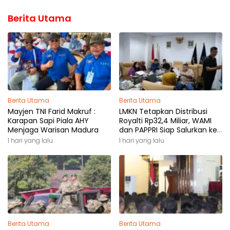
Berita Utama
Berita Utama
Berita Utama
Mayjen TNI Farid Makruf :
LMKN Tetapkan Distribusi
Karapan Sapi Piala AHY
Royalti Rp32,4 Miliar, WAMI
Menjaga Warisan Madura
dan PAPPRI Siap Salurkan ke
Pemilik Hak
1 hari yang lalu
1 hari yang lalu
Berita Utama
Berita Utama