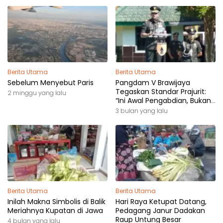
Berita Utama
Berita Utama
Sebelum Menyebut Paris
Pangdam V Brawijaya
Tegaskan Standar Prajurit:
2 minggu yang lalu
“Ini Awal Pengabdian, Bukan
Akhir Perjalanan”
3 bulan yang lalu
Berita Utama
Berita Utama
Inilah Makna Simbolis di Balik
Hari Raya Ketupat Datang,
Meriahnya Kupatan di Jawa
Pedagang Janur Dadakan
Raup Untung Besar
4 bulan yang lalu