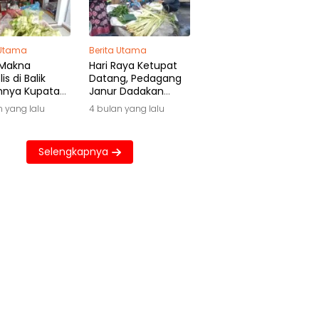
 Utama
Berita Utama
 Makna
Hari Raya Ketupat
is di Balik
Datang, Pedagang
hnya Kupatan
Janur Dadakan
wa
Raup Untung Besar
n yang lalu
4 bulan yang lalu
Selengkapnya