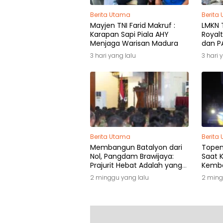
Berita Utama
Berita
Mayjen TNI Farid Makruf :
LMKN T
Karapan Sapi Piala AHY
Royalt
Menjaga Warisan Madura
dan PA
Pemili
3 hari yang lalu
3 hari 
Berita Utama
Berita
Membangun Batalyon dari
Topeng
Nol, Pangdam Brawijaya:
Saat K
Prajurit Hebat Adalah yang
Kemba
Dibutuhkan Rakyat
2 minggu yang lalu
2 ming