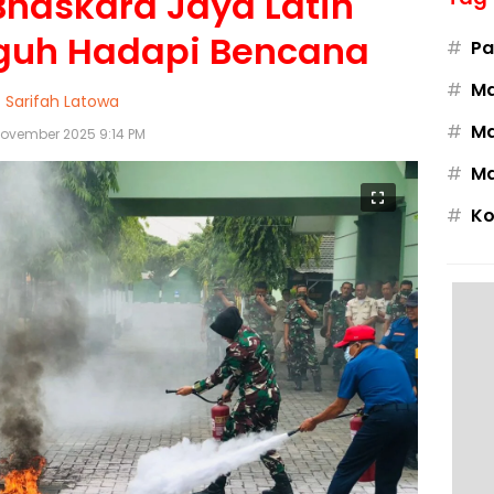
haskara Jaya Latih
gguh Hadapi Bencana
#
Pa
#
M
Sarifah Latowa
#
Ma
November 2025 9:14 PM
#
Ma
#
Ko