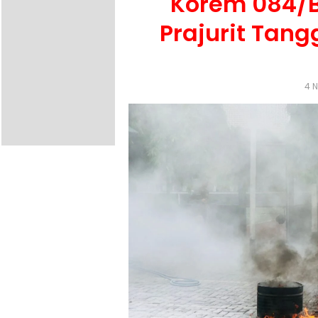
Korem 084/B
Prajurit Tan
4 