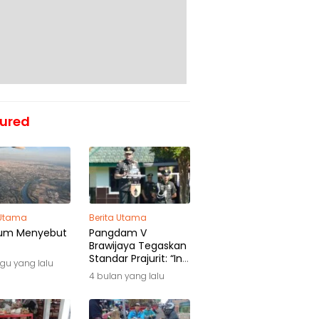
ured
 Utama
Berita Utama
um Menyebut
Pangdam V
Brawijaya Tegaskan
Standar Prajurit: “Ini
gu yang lalu
Awal Pengabdian,
4 bulan yang lalu
Bukan Akhir
Perjalanan”