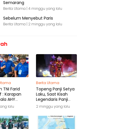
Semarang
Berita Utama |
4 minggu yang lalu
Sebelum Menyebut Paris
Berita Utama |
2 minggu yang lalu
rah
 Utama
Berita Utama
 TNI Farid
Topeng Panji Setya
f : Karapan
Laku, Saat Kisah
iala AHY
Legendaris Panji
ga Warisan
Kembali Menyapa
yang lalu
2 minggu yang lalu
ra
Malang