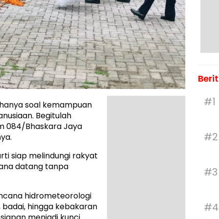
Beri
#1
 hanya soal kemampuan
anusiaan. Begitulah
m 084/Bhaskara Jaya
#2
ya.
rti siap melindungi rakyat
cana datang tanpa
#3
encana hidrometeorologi
#4
r, badai, hingga kebakaran
esiapan menjadi kunci.