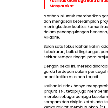
Fasilitas Olahraga Baru untuk
Masyarakat
“Latihan ini untuk memberikan g
dan mengasah keterampilan prajur
meningkatkan kualitas komunikasi
dalam penanggulangan bencana,” 
Alkadrie.
Salah satu fokus latihan kali ini
kebakaran, baik di lingkungan p
sekitar tempat tinggal para prajur
Dengan bekal ini, mereka dihar
garda terdepan dalam pencegahan
cepat ketika musibah terjadi.
Latihan ini tidak hanya menggam
prajurit TNI, tetapi juga memperl
mereka sebagai penjaga keselama
seragam dan disiplin ketat, ada t
ketika rakyat membutuhkan. (*)