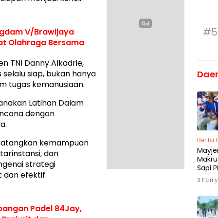
#5
ngdam V/Brawijaya
ewat Olahraga Bersama
n TNI Danny Alkadrie,
Dae
selalu siap, bukan hanya
lam tugas kemanusiaan.
anakan Latihan Dalam
encana dengan
a.
Berita
mematangkan kemampuan
Mayjen
arinstansi, dan
Makru
enai strategi
Sapi P
dan efektif.
Menja
3 hari 
Madu
pangan Padel 84Jay,