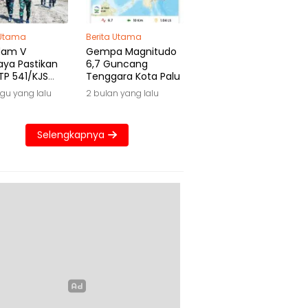
 Utama
Berita Utama
dam V
Gempa Magnitudo
aya Pastikan
6,7 Guncang
TP 541/KJS
Tenggara Kota Palu
 Waktu
gu yang lalu
2 bulan yang lalu
Selengkapnya