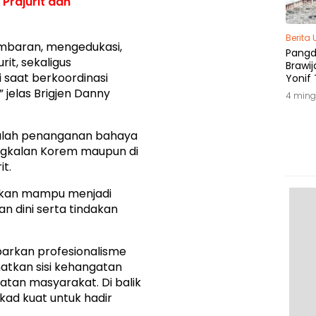
 Prajurit dan
Berita
ambaran, mengedukasi,
Pang
it, sekaligus
Brawij
 saat berkoordinasi
Yonif 
Tepat
jelas Brigjen Danny
4 ming
 adalah penanganan bahaya
angkalan Korem maupun di
it.
apkan mampu menjadi
 dini serta tindakan
barkan profesionalisme
ihatkan sisi kehangatan
tan masyarakat. Di balik
ekad kuat untuk hadir