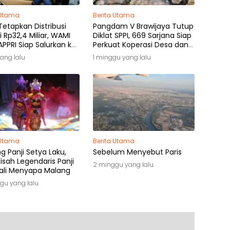
 Utama
Berita Utama
etapkan Distribusi
Pangdam V Brawijaya Tutup
i Rp32,4 Miliar, WAMI
Diklat SPPI, 669 Sarjana Siap
PPRI Siap Salurkan ke
Perkuat Koperasi Desa dan
k Hak
Kampung Nelayan
yang lalu
1 minggu yang lalu
 Utama
Berita Utama
 Panji Setya Laku,
Sebelum Menyebut Paris
isah Legendaris Panji
2 minggu yang lalu
li Menyapa Malang
gu yang lalu