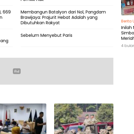
, 669
Membangun Batalyon dari Nol, Pangdam
an
Brawijaya: Prajurit Hebat Adalah yang
Berita
Dibutuhkan Rakyat
Inilah
Simbol
Sebelum Menyebut Paris
Meria
lang
di Ja
4 bula