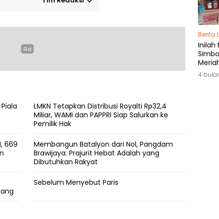
Tim Redaksi
Berita
Inilah
Simbol
Meria
di Ja
4 bula
 Piala
LMKN Tetapkan Distribusi Royalti Rp32,4
Miliar, WAMI dan PAPPRI Siap Salurkan ke
Pemilik Hak
, 669
Membangun Batalyon dari Nol, Pangdam
an
Brawijaya: Prajurit Hebat Adalah yang
Dibutuhkan Rakyat
Sebelum Menyebut Paris
lang