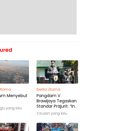
ured
 Utama
Berita Utama
um Menyebut
Pangdam V
Brawijaya Tegaskan
Standar Prajurit: “Ini
gu yang lalu
Awal Pengabdian,
3 bulan yang lalu
Bukan Akhir
Perjalanan”