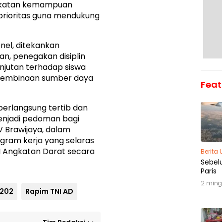
ngkatan kemampuan
prioritas guna mendukung
nel, ditekankan
n, penegakan disiplin
anjutan terhadap siswa
 pembinaan sumber daya
Feat
berlangsung tertib dan
menjadi pedoman bagi
V Brawijaya, dalam
ram kerja yang selaras
I Angkatan Darat secara
Berita
Sebel
Paris
2 ming
 202
Rapim TNI AD