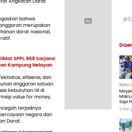
af Angkatan Darat
egaskan bahwa
#5
 anggaran merupakan
ahanan darat nasional,
atif.
Dae
klat SPPI, 669 Sarjana
 dan Kampung Nelayan
ivitas, efisiensi, dan
sunan anggaran satuan.
Berita
s kebutuhan riil di
Mayjen
Makru
nsip value for money.
Sapi P
Menja
ncegah terjadinya
2 hari 
Madu
percayaan negara dan
an Darat.