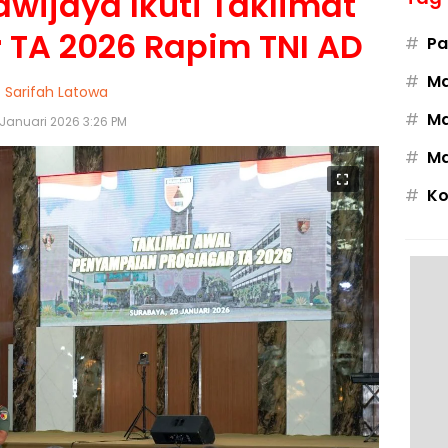
wijaya Ikuti Taklimat
 TA 2026 Rapim TNI AD
#
Pa
#
M
Sarifah Latowa
#
Ma
 Januari 2026 3:26 PM
#
Ma
#
Ko