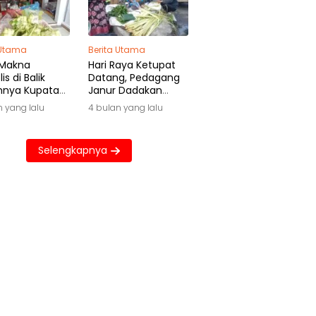
 Utama
Berita Utama
 Makna
Hari Raya Ketupat
is di Balik
Datang, Pedagang
hnya Kupatan
Janur Dadakan
wa
Raup Untung Besar
n yang lalu
4 bulan yang lalu
Selengkapnya