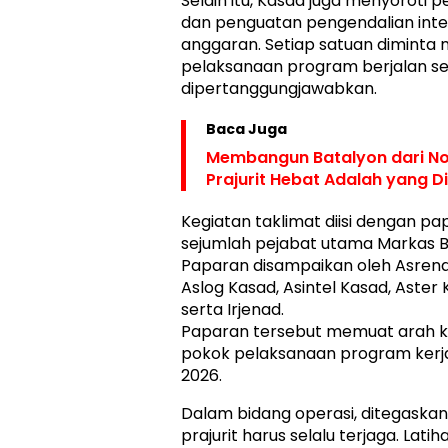
Selain itu, Kasad juga menyoroti 
dan penguatan pengendalian inte
anggaran. Setiap satuan dimint
pelaksanaan program berjalan se
dipertanggungjawabkan.
Baca Juga
Membangun Batalyon dari No
Prajurit Hebat Adalah yang 
Kegiatan taklimat diisi dengan pa
sejumlah pejabat utama Markas B
Paparan disampaikan oleh Asrena
Aslog Kasad, Asintel Kasad, Aster
serta Irjenad.
Paparan tersebut memuat arah ke
pokok pelaksanaan program kerj
2026.
Dalam bidang operasi, ditegaska
prajurit harus selalu terjaga. Lati