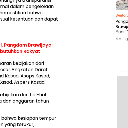
pentingnya transparansi
rnal dalam pengelolaan
a memastikan bahwa
Berita
suai ketentuan dan dapat
Pang
Brawij
Yonif 
Tepat
4 ming
l, Pangdam Brawijaya:
Dibutuhkan Rakyat
paran kebijakan dari
esar Angkatan Darat.
d Kasad, Asops Kasad,
 Kasad, Aspers Kasad,
bijakan dan hal-hal
a dan anggaran tahun
n bahwa kesiapan tempur
han yang terukur,