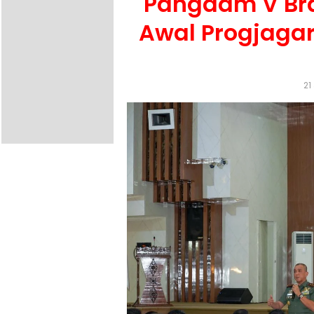
Pangdam V Bra
Awal Progjagar
21