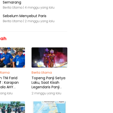
Semarang
Berita Utama |
4 minggu yang lalu
Sebelum Menyebut Paris
Berita Utama |
2 minggu yang lalu
rah
 Utama
Berita Utama
 TNI Farid
Topeng Panji Setya
f : Karapan
Laku, Saat Kisah
iala AHY
Legendaris Panji
ga Warisan
Kembali Menyapa
yang lalu
2 minggu yang lalu
ra
Malang