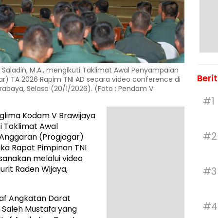
Saladin, M.A., mengikuti Taklimat Awal Penyampaian
Beri
ar) TA 2026 Rapim TNI AD secara video conference di
urabaya, Selasa (20/1/2026). (Foto : Pendam V
#1
glima Kodam V Brawijaya
i Taklimat Awal
#2
Anggaran (Progjagar)
ka Rapat Pimpinan TNI
ksanakan melalui video
urit Raden Wijaya,
#3
taf Angkatan Darat
#4
Saleh Mustafa yang