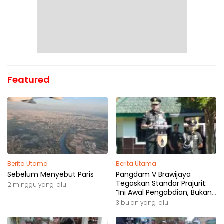
Featured
Berita Utama
Berita Utama
Sebelum Menyebut Paris
Pangdam V Brawijaya
Tegaskan Standar Prajurit:
2 minggu yang lalu
“Ini Awal Pengabdian, Bukan
Akhir Perjalanan”
3 bulan yang lalu