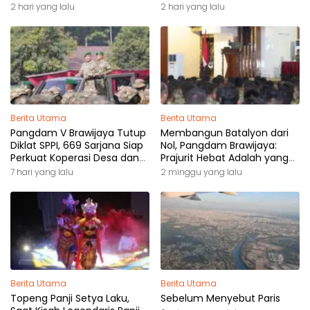
Pemilik Hak
2 hari yang lalu
2 hari yang lalu
Berita Utama
Berita Utama
Pangdam V Brawijaya Tutup
Membangun Batalyon dari
Diklat SPPI, 669 Sarjana Siap
Nol, Pangdam Brawijaya:
Perkuat Koperasi Desa dan
Prajurit Hebat Adalah yang
Kampung Nelayan
Dibutuhkan Rakyat
7 hari yang lalu
2 minggu yang lalu
Berita Utama
Berita Utama
Topeng Panji Setya Laku,
Sebelum Menyebut Paris