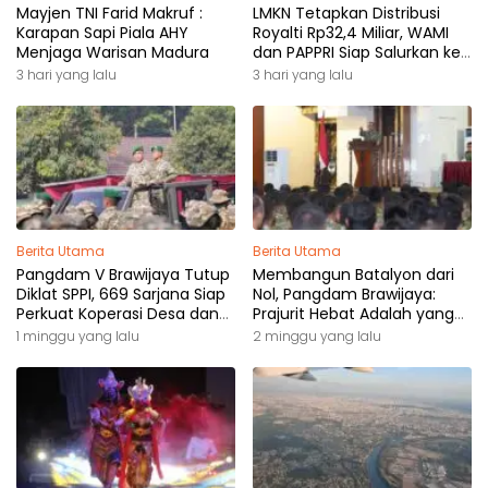
Mayjen TNI Farid Makruf :
LMKN Tetapkan Distribusi
Karapan Sapi Piala AHY
Royalti Rp32,4 Miliar, WAMI
Menjaga Warisan Madura
dan PAPPRI Siap Salurkan ke
Pemilik Hak
3 hari yang lalu
3 hari yang lalu
Berita Utama
Berita Utama
Pangdam V Brawijaya Tutup
Membangun Batalyon dari
Diklat SPPI, 669 Sarjana Siap
Nol, Pangdam Brawijaya:
Perkuat Koperasi Desa dan
Prajurit Hebat Adalah yang
Kampung Nelayan
Dibutuhkan Rakyat
1 minggu yang lalu
2 minggu yang lalu