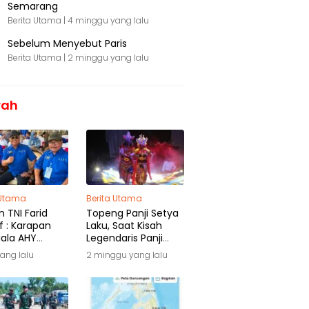
Semarang
Berita Utama |
4 minggu yang lalu
Sebelum Menyebut Paris
Berita Utama |
2 minggu yang lalu
rah
 Utama
Berita Utama
 TNI Farid
Topeng Panji Setya
f : Karapan
Laku, Saat Kisah
iala AHY
Legendaris Panji
ga Warisan
Kembali Menyapa
yang lalu
2 minggu yang lalu
ra
Malang