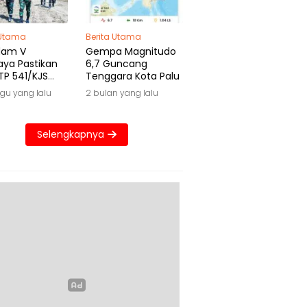
 Utama
Berita Utama
dam V
Gempa Magnitudo
aya Pastikan
6,7 Guncang
TP 541/KJS
Tenggara Kota Palu
 Waktu
gu yang lalu
2 bulan yang lalu
Selengkapnya