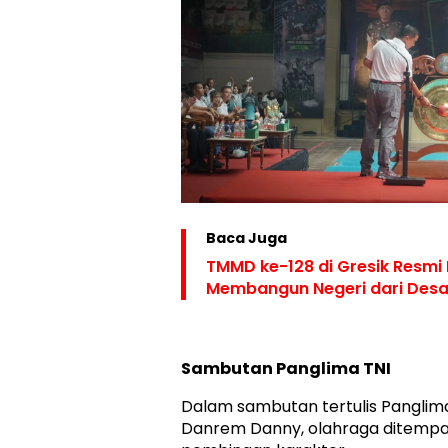
Baca Juga
TMMD ke-128 di Gresik Resmi
Membangun Negeri dari Des
Sambutan Panglima TNI
Dalam sambutan tertulis Panglim
Danrem Danny, olahraga ditempa