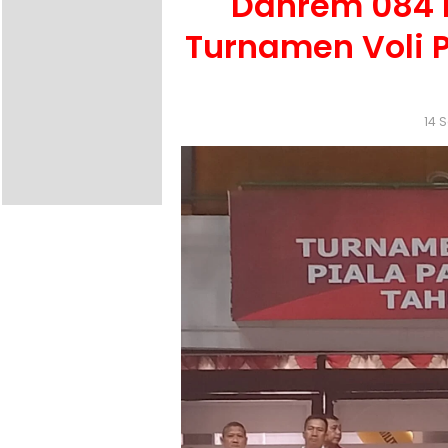
Danrem 084 
Turnamen Voli P
14 