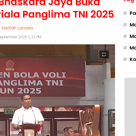
Bhaskara Jaya Buka
iala Panglima TNI 2025
#
Pa
#
M
Sarifah Latowa
#
Ma
September 2025 2:22 PM
#
Ma
#
Ko