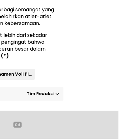
erbagi semangat yang
elahirkan atlet-atlet
an kebersamaan.
 lebih dari sekadar
 pengingat bahwa
 peran besar dalam
(*)
Turnamen Voli Piala Panglima TNI 2025
Tim Redaksi