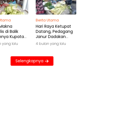
 Utama
Berita Utama
 Makna
Hari Raya Ketupat
is di Balik
Datang, Pedagang
hnya Kupatan
Janur Dadakan
wa
Raup Untung Besar
n yang lalu
4 bulan yang lalu
Selengkapnya