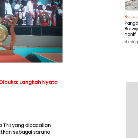
Berita
Pang
Brawij
Yonif 
Tepat
4 ming
 Dibuka: Langkah Nyata
a
a TNI yang dibacakan
tkan sebagai sarana