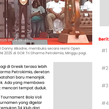
Beri
NI Danny Alkadrie, membuka secara resmi Open
#1
NI 2025 di GOR Tri Dharma Petrokimia, Minggu pagi.
gi di Gresik terasa lebih
#2
Dharma Petrokimia, deretan
 matahari baru menanjak.
ok. Ada yang membawa
#3
uk mencari tempat duduk.
n Tournament Bola Voli
#4
 Turnamen yang digelar
emukan 34 klub dari