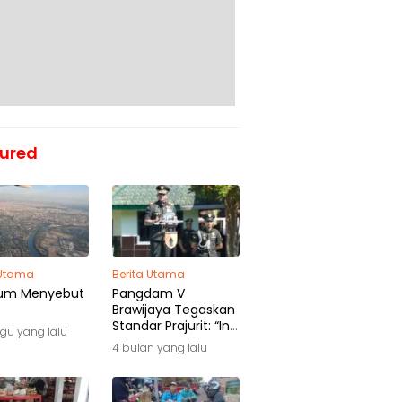
ured
 Utama
Berita Utama
um Menyebut
Pangdam V
Brawijaya Tegaskan
Standar Prajurit: “Ini
gu yang lalu
Awal Pengabdian,
4 bulan yang lalu
Bukan Akhir
Perjalanan”