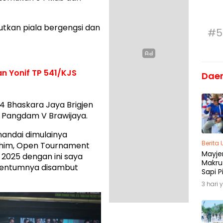
kan piala bergengsi dan
#5
n Yonif TP 541/KJS
Dae
 Bhaskara Jaya Brigjen
i Pangdam V Brawijaya.
andai dimulainya
Berita
ahim, Open Tournament
Mayjen
n 2025 dengan ini saya
Makru
 Dentumnya disambut
Sapi P
Menja
3 hari 
Madu