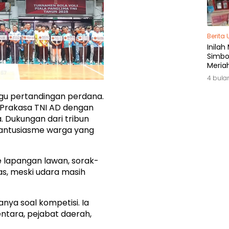
Berita
Inilah
Simbol
Meria
di Ja
4 bula
gu pertandingan perdana.
rakasa TNI AD dengan
. Dukungan dari tribun
 antusiasme warga yang
e lapangan lawan, sorak-
s, meski udara masih
anya soal kompetisi. Ia
ntara, pejabat daerah,