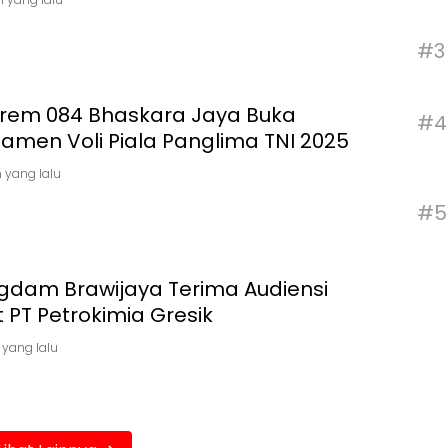
#3
rem 084 Bhaskara Jaya Buka
#4
amen Voli Piala Panglima TNI 2025
n yang lalu
#5
gdam Brawijaya Terima Audiensi
t PT Petrokimia Gresik
 yang lalu