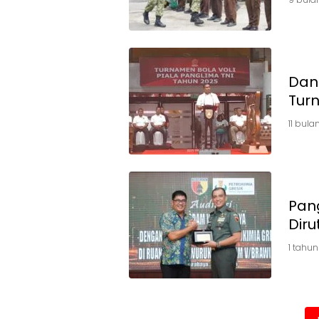
Dan
Turn
11 bula
Pan
Diru
1 tahun