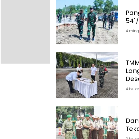
Pan
541
4 ming
TMMD
Lan
Des
4 bula
Dan
Teka
9 bula