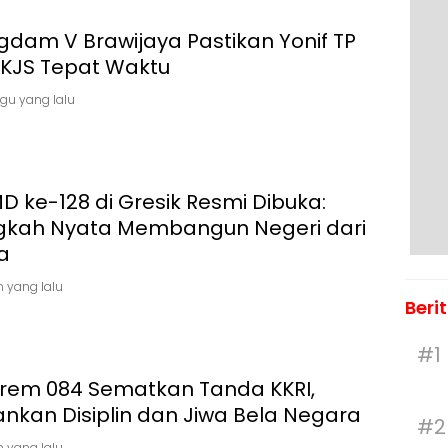
gdam V Brawijaya Pastikan Yonif TP
/KJS Tepat Waktu
gu yang lalu
 ke-128 di Gresik Resmi Dibuka:
gkah Nyata Membangun Negeri dari
a
n yang lalu
Beri
#1
rem 084 Sematkan Tanda KKRI,
nkan Disiplin dan Jiwa Bela Negara
#2
n yang lalu