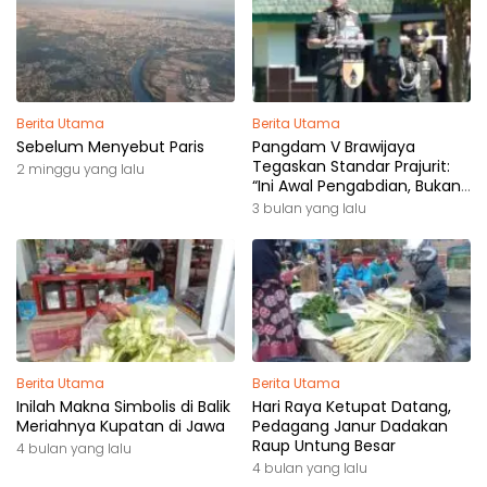
Berita Utama
Berita Utama
Sebelum Menyebut Paris
Pangdam V Brawijaya
Tegaskan Standar Prajurit:
2 minggu yang lalu
“Ini Awal Pengabdian, Bukan
Akhir Perjalanan”
3 bulan yang lalu
Berita Utama
Berita Utama
Inilah Makna Simbolis di Balik
Hari Raya Ketupat Datang,
Meriahnya Kupatan di Jawa
Pedagang Janur Dadakan
Raup Untung Besar
4 bulan yang lalu
4 bulan yang lalu