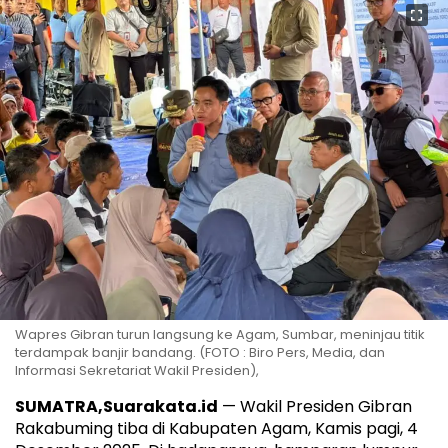
Wapres Gibran turun langsung ke Agam, Sumbar, meninjau titik
terdampak banjir bandang. (FOTO : Biro Pers, Media, dan
Informasi Sekretariat Wakil Presiden),
SUMATRA,Suarakata.id
— Wakil Presiden Gibran
Rakabuming tiba di Kabupaten Agam, Kamis pagi, 4