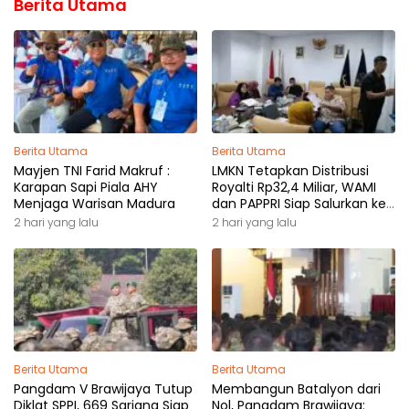
Berita Utama
Berita Utama
Berita Utama
Mayjen TNI Farid Makruf :
LMKN Tetapkan Distribusi
Karapan Sapi Piala AHY
Royalti Rp32,4 Miliar, WAMI
Menjaga Warisan Madura
dan PAPPRI Siap Salurkan ke
Pemilik Hak
2 hari yang lalu
2 hari yang lalu
Berita Utama
Berita Utama
Pangdam V Brawijaya Tutup
Membangun Batalyon dari
Diklat SPPI, 669 Sarjana Siap
Nol, Pangdam Brawijaya: