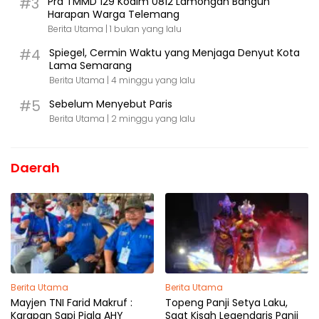
#3
Pra TMMD 129 Kodim 0812 Lamongan Bangun
Harapan Warga Telemang
Berita Utama |
1 bulan yang lalu
#4
Spiegel, Cermin Waktu yang Menjaga Denyut Kota
Lama Semarang
Berita Utama |
4 minggu yang lalu
#5
Sebelum Menyebut Paris
Berita Utama |
2 minggu yang lalu
Daerah
Berita Utama
Berita Utama
Mayjen TNI Farid Makruf :
Topeng Panji Setya Laku,
Karapan Sapi Piala AHY
Saat Kisah Legendaris Panji