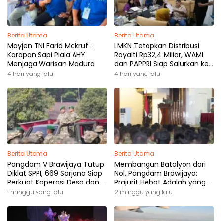
Berita Utama
Berita Utama
Mayjen TNI Farid Makruf :
LMKN Tetapkan Distribusi
Karapan Sapi Piala AHY
Royalti Rp32,4 Miliar, WAMI
Menjaga Warisan Madura
dan PAPPRI Siap Salurkan ke
Pemilik Hak
4 hari yang lalu
4 hari yang lalu
Berita Utama
Berita Utama
Pangdam V Brawijaya Tutup
Membangun Batalyon dari
Diklat SPPI, 669 Sarjana Siap
Nol, Pangdam Brawijaya:
Perkuat Koperasi Desa dan
Prajurit Hebat Adalah yang
Kampung Nelayan
Dibutuhkan Rakyat
1 minggu yang lalu
2 minggu yang lalu