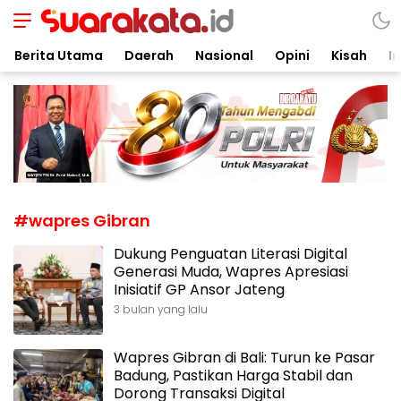
Suarakata.id
Kata Bicara Suara Bergerak
Berita Utama
Daerah
Nasional
Opini
Kisah
In
#wapres Gibran
Dukung Penguatan Literasi Digital
Generasi Muda, Wapres Apresiasi
Inisiatif GP Ansor Jateng
3 bulan yang lalu
Wapres Gibran di Bali: Turun ke Pasar
Badung, Pastikan Harga Stabil dan
Dorong Transaksi Digital