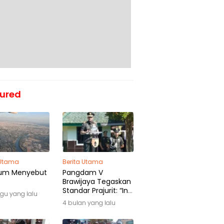
ured
 Utama
Berita Utama
um Menyebut
Pangdam V
Brawijaya Tegaskan
Standar Prajurit: “Ini
gu yang lalu
Awal Pengabdian,
4 bulan yang lalu
Bukan Akhir
Perjalanan”