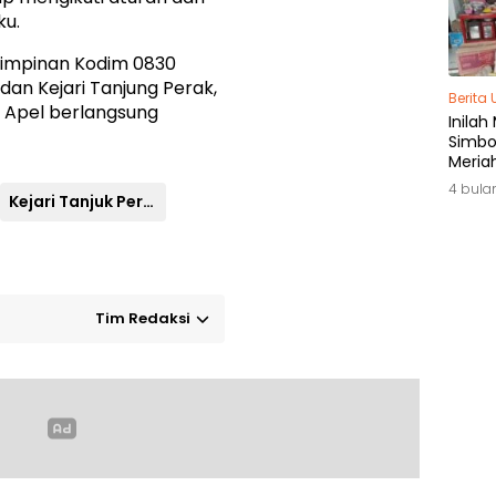
ku.
n pimpinan Kodim 0830
dan Kejari Tanjung Perak,
Berita
i. Apel berlangsung
Inilah
Simbol
Meria
di Ja
4 bula
Kejari Tanjuk Perak
Tim Redaksi