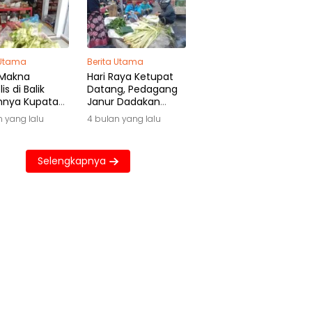
 Utama
Berita Utama
 Makna
Hari Raya Ketupat
is di Balik
Datang, Pedagang
hnya Kupatan
Janur Dadakan
wa
Raup Untung Besar
n yang lalu
4 bulan yang lalu
Selengkapnya