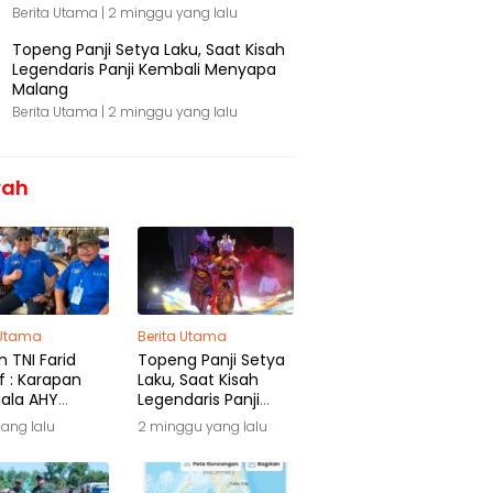
Berita Utama |
2 minggu yang lalu
Topeng Panji Setya Laku, Saat Kisah
Legendaris Panji Kembali Menyapa
Malang
Berita Utama |
2 minggu yang lalu
rah
 Utama
Berita Utama
 TNI Farid
Topeng Panji Setya
f : Karapan
Laku, Saat Kisah
iala AHY
Legendaris Panji
ga Warisan
Kembali Menyapa
yang lalu
2 minggu yang lalu
ra
Malang