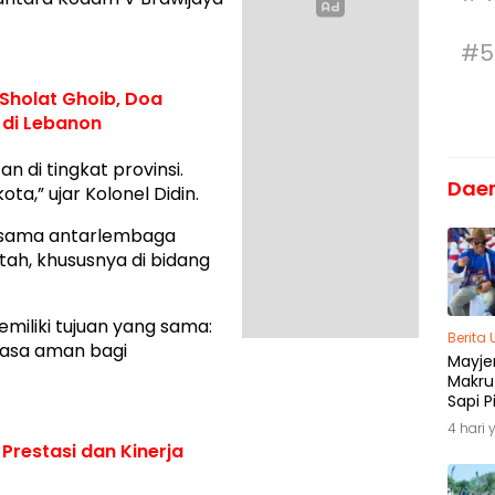
#5
Sholat Ghoib, Doa
r di Lebanon
tan di tingkat provinsi.
Dae
ota,” ujar Kolonel Didin.
 sama antarlembaga
ah, khususnya di bidang
miliki tujuan yang sama:
Berita
rasa aman bagi
Mayjen
Makru
Sapi P
Menja
4 hari 
Madu
Prestasi dan Kinerja