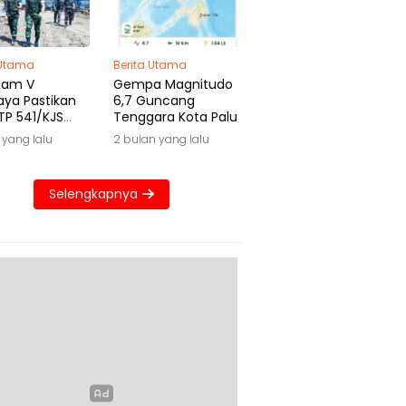
 Utama
Berita Utama
dam V
Gempa Magnitudo
aya Pastikan
6,7 Guncang
TP 541/KJS
Tenggara Kota Palu
 Waktu
 yang lalu
2 bulan yang lalu
Selengkapnya