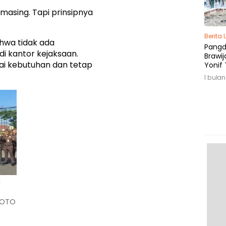
masing. Tapi prinsipnya
Berita
ahwa tidak ada
Pang
i kantor kejaksaan.
Brawij
ai kebutuhan dan tetap
Yonif 
Tepat
1 bulan
l
(FOTO