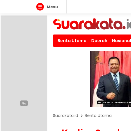
Menu
Berita Utama
Daerah
Nasional
Suarakata.id
Berita Utama