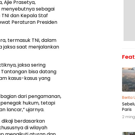
 Ajie Prasetya,
Ia menyebutnya sebagai
a TNI dan Kepala Staf
ewat Peraturan Presiden
ra, termasuk TNI, dalam
 jaksa saat menjalankan
Feat
iknya, jaksa sering
 Tantangan bisa datang
alam kasus-kasus yang
 bagian dari pengamanan,
Berita
 penegak hukum, tetapi
Sebel
n lancar,” ujarnya.
Paris
2 ming
ikaji berdasarkan
khususnya di wilayah
ap mengikuti aturan dan