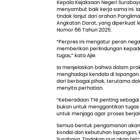
Kepala Kejaksaan Negeri Surabaya,
menyambut baik kerja sama ini. 
tindak lanjut dari arahan Panglim
Angkatan Darat, yang diperkuat l
Nomor 66 Tahun 2025.
“Perpres ini mengatur peran nega
memberikan perlindungan kepada
tugas,” kata Ajie.
Ia menjelaskan bahwa dalam prakt
menghadapi kendala di lapangan.
dari berbagai pihak, terutama d
menyita perhatian.
“Keberadaan TNI penting sebagai
bukan untuk menggantikan tugas
untuk menjaga agar proses berjala
Semua bentuk pengamanan akan d
kondisi dan kebutuhan lapangan, 
Surabaya. Tindakan pun akan tet