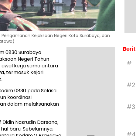
 Pengamanan Kejaksaan Negeri Kota Surabaya, dan
Latowa)
Beri
im 0830 Surabaya
aksaan Negeri Tahun
#1
h awal kerja sama antara
a, termasuk Kejari
.
#2
kodim 0830 pada Selasa
un koordinasi
aan dalam melaksanakan
#3
 Didin Nasrudin Darsono,
 hal baru. Sebelumnya,
#4
 antara Kodam V Brawijaya