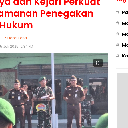
a dan Kejari Perkuat
gamanan Penegakan
#
Pa
Hukum
#
M
#
Ma
Suara Kata
#
Ma
15 Juli 2025 12:34 PM
#
Ko