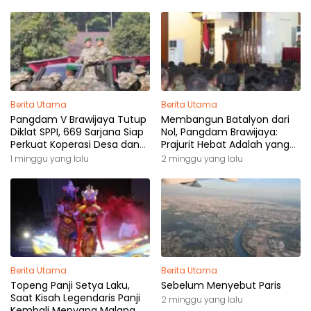
Berita Utama
Berita Utama
Pangdam V Brawijaya Tutup
Membangun Batalyon dari
Diklat SPPI, 669 Sarjana Siap
Nol, Pangdam Brawijaya:
Perkuat Koperasi Desa dan
Prajurit Hebat Adalah yang
Kampung Nelayan
Dibutuhkan Rakyat
1 minggu yang lalu
2 minggu yang lalu
Berita Utama
Berita Utama
Topeng Panji Setya Laku,
Sebelum Menyebut Paris
Saat Kisah Legendaris Panji
2 minggu yang lalu
Kembali Menyapa Malang