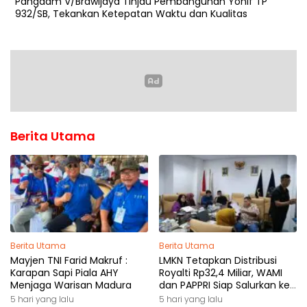
Pangdam V/Brawijaya Tinjau Pembangunan Yonif TP
932/SB, Tekankan Ketepatan Waktu dan Kualitas
Berita Utama
Berita Utama
Berita Utama
Mayjen TNI Farid Makruf :
LMKN Tetapkan Distribusi
Karapan Sapi Piala AHY
Royalti Rp32,4 Miliar, WAMI
Menjaga Warisan Madura
dan PAPPRI Siap Salurkan ke
Pemilik Hak
5 hari yang lalu
5 hari yang lalu