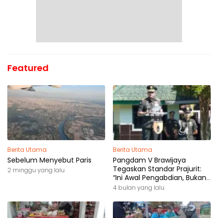
Featured
Berita Utama
Berita Utama
Sebelum Menyebut Paris
Pangdam V Brawijaya
Tegaskan Standar Prajurit:
2 minggu yang lalu
“Ini Awal Pengabdian, Bukan
Akhir Perjalanan”
4 bulan yang lalu