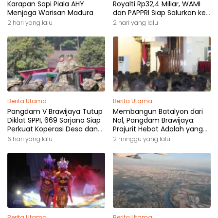
Karapan Sapi Piala AHY
Royalti Rp32,4 Miliar, WAMI
Menjaga Warisan Madura
dan PAPPRI Siap Salurkan ke
Pemilik Hak
2 hari yang lalu
2 hari yang lalu
Berita Utama
Berita Utama
Pangdam V Brawijaya Tutup
Membangun Batalyon dari
Diklat SPPI, 669 Sarjana Siap
Nol, Pangdam Brawijaya:
Perkuat Koperasi Desa dan
Prajurit Hebat Adalah yang
Kampung Nelayan
Dibutuhkan Rakyat
6 hari yang lalu
2 minggu yang lalu
Berita Utama
Berita Utama