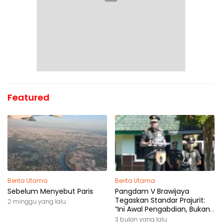
Featured
Berita Utama
Berita Utama
Sebelum Menyebut Paris
Pangdam V Brawijaya
Tegaskan Standar Prajurit:
2 minggu yang lalu
“Ini Awal Pengabdian, Bukan
Akhir Perjalanan”
3 bulan yang lalu