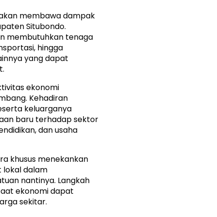
ni akan membawa dampak
upaten Situbondo.
uan membutuhkan tenaga
nsportasi, hingga
ainnya yang dapat
t.
ktivitas ekonomi
embang. Kehadiran
eserta keluarganya
aan baru terhadap sektor
endidikan, dan usaha
ra khusus menekankan
 lokal dalam
tuan nantinya. Langkah
nfaat ekonomi dapat
rga sekitar.