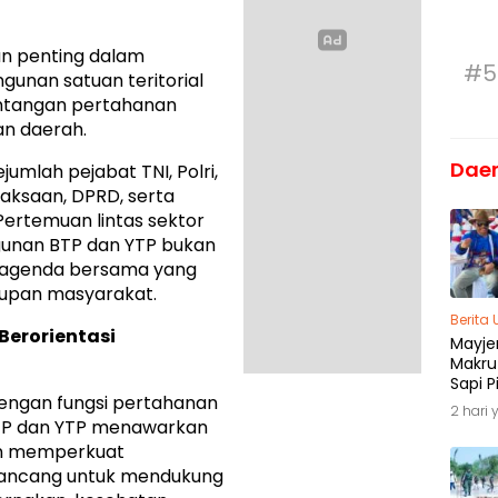
an penting dalam
#5
nan satuan teritorial
ntangan pertahanan
n daerah.
Dae
umlah pejabat TNI, Polri,
jaksaan, DPRD, serta
Pertemuan lintas sektor
unan BTP dan YTP bukan
n agenda bersama yang
upan masyarakat.
Berita
Berorientasi
Mayjen
Makru
Sapi P
 dengan fungsi pertahanan
Menja
2 hari 
Madu
TP dan YTP menawarkan
ain memperkuat
dirancang untuk mendukung