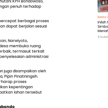
rhutani KPH Bondowoso,
ungan penuh terhadap
Berita
percepat berbagai proses
Inilah
n dapat berjalan sesuai
Simbol
Meria
di Ja
4 bula
kan, Narwiyoto,
desa membuka ruang
erbaik, termasuk terkait
penyelesaian administrasi
an juga disampaikan oleh
 Pipin Pinatiningsih.
erharap proses
kan kepentingan
aatkan lahan tersebut
tubondo