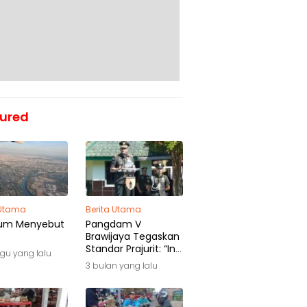
ured
 Utama
Berita Utama
um Menyebut
Pangdam V
Brawijaya Tegaskan
Standar Prajurit: “Ini
gu yang lalu
Awal Pengabdian,
3 bulan yang lalu
Bukan Akhir
Perjalanan”