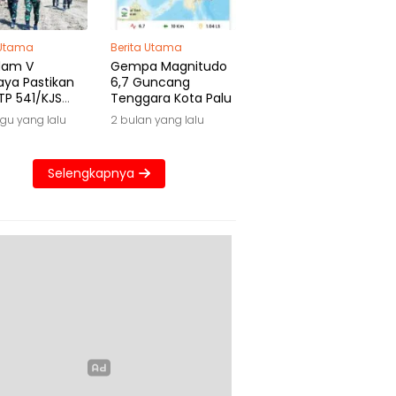
 Utama
Berita Utama
dam V
Gempa Magnitudo
aya Pastikan
6,7 Guncang
TP 541/KJS
Tenggara Kota Palu
 Waktu
gu yang lalu
2 bulan yang lalu
Selengkapnya