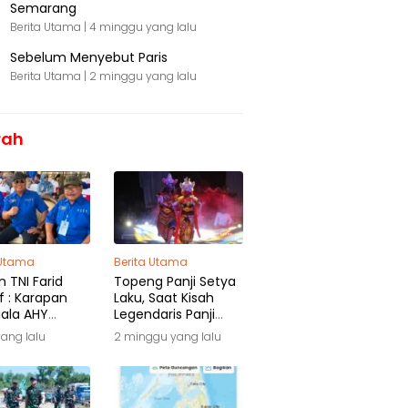
Semarang
Berita Utama |
4 minggu yang lalu
Sebelum Menyebut Paris
Berita Utama |
2 minggu yang lalu
rah
 Utama
Berita Utama
 TNI Farid
Topeng Panji Setya
f : Karapan
Laku, Saat Kisah
iala AHY
Legendaris Panji
ga Warisan
Kembali Menyapa
yang lalu
2 minggu yang lalu
ra
Malang