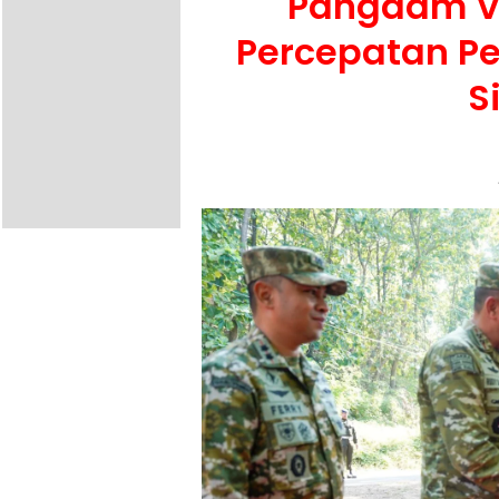
Pangdam V 
Percepatan P
S