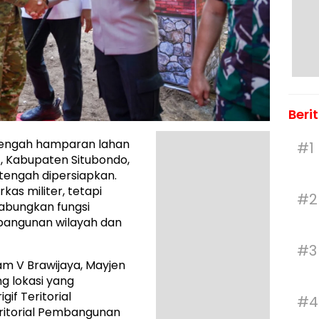
Beri
tengah hamparan lahan
#1
, Kabupaten Situbondo,
 tengah dipersiapkan.
s militer, tetapi
#2
abungkan fungsi
angunan wilayah dan
#3
am V Brawijaya, Mayjen
ng lokasi yang
if Teritorial
#4
ritorial Pembangunan