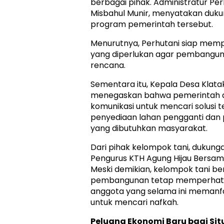
berbagai pihak. Administratur Pe
Misbahul Munir, menyatakan duk
program pemerintah tersebut.
Menurutnya, Perhutani siap mem
yang diperlukan agar pembanguna
rencana.
Sementara itu, Kepala Desa Klata
menegaskan bahwa pemerintah 
komunikasi untuk mencari solusi t
penyediaan lahan pengganti dan 
yang dibutuhkan masyarakat.
Dari pihak kelompok tani, dukung
Pengurus KTH Agung Hijau Bersama,
Meski demikian, kelompok tani b
pembangunan tetap memperhati
anggota yang selama ini memanf
untuk mencari nafkah.
Peluang Ekonomi Baru bagi Si