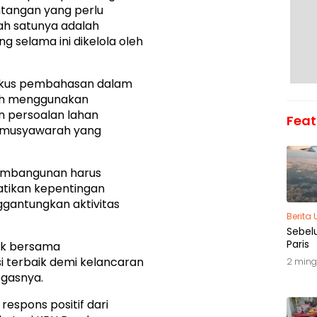
tangan yang perlu
lah satunya adalah
 selama ini dikelola oleh
 fokus pembahasan dalam
lih menggunakan
n persoalan lahan
Feat
n musyawarah yang
mbangunan harus
tikan kepentingan
gantungkan aktivitas
Berita
Sebel
Paris
duk bersama
 terbaik demi kelancaran
2 ming
egasnya.
respons positif dari