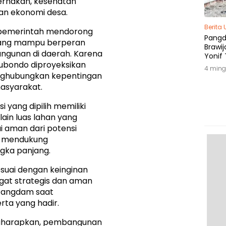
rnakan, kesehatan
an ekonomi desa.
Berita
 pemerintah mendorong
Pang
yang mampu berperan
Brawij
gunan di daerah. Karena
Yonif 
itubondo diproyeksikan
Tepat
4 ming
nghubungkan kepentingan
asyarakat.
 yang dipilih memiliki
lain luas lahan yang
i aman dari potensi
g mendukung
gka panjang.
suai dengan keinginan
angat strategis dan aman
 Pangdam saat
ta yang hadir.
 diharapkan, pembangunan