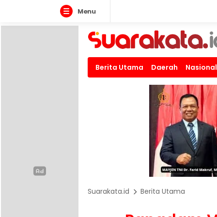
Menu
Berita Utama
Daerah
Nasional
Suarakata.id
Berita Utama