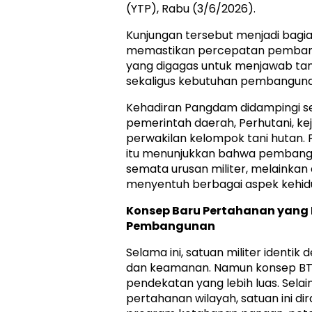
(YTP), Rabu (3/6/2026).
Kunjungan tersebut menjadi bagi
memastikan percepatan pembangu
yang digagas untuk menjawab ta
sekaligus kebutuhan pembanguna
Kehadiran Pangdam didampingi sej
pemerintah daerah, Perhutani, ke
perwakilan kelompok tani hutan. 
itu menunjukkan bahwa pembang
semata urusan militer, melainka
menyentuh berbagai aspek kehid
Konsep Baru Pertahanan yang 
Pembangunan
Selama ini, satuan militer identik
dan keamanan. Namun konsep B
pendekatan yang lebih luas. Sel
pertahanan wilayah, satuan ini 