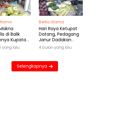
 Utama
Berita Utama
 Makna
Hari Raya Ketupat
is di Balik
Datang, Pedagang
hnya Kupatan
Janur Dadakan
wa
Raup Untung Besar
n yang lalu
4 bulan yang lalu
Selengkapnya