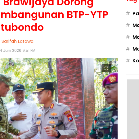
Brawijaya Dorong
embangunan BTP-YTP
#
Pa
itubondo
#
M
#
Ma
Sarifah Latowa
#
Ma
4 Juni 2026 9:51 PM
#
Ko