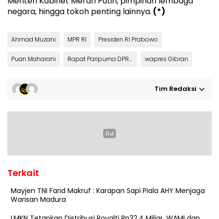
Menteri Kabinet Merah Putih, pimpinan lembaga
negara, hingga tokoh penting lainnya.
(*)
Ahmad Muzani
MPR RI
Presiden RI Prabowo
Puan Maharani
Rapat Paripurna DPR RI
wapres Gibran
Tim Redaksi
Terkait
Mayjen TNI Farid Makruf : Karapan Sapi Piala AHY Menjaga
Warisan Madura
LMKN Tetapkan Distribusi Royalti Rp32,4 Miliar, WAMI dan