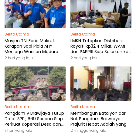
Berita Utama
Berita Utama
Mayjen TNI Farid Makruf :
LMKN Tetapkan Distribusi
Karapan Sapi Piala AHY
Royalti Rp32,4 Miliar, WAMI
Menjaga Warisan Madura
dan PAPPRI Siap Salurkan ke
Pemilik Hak
2 hari yang lalu
2 hari yang lalu
Berita Utama
Berita Utama
Pangdam V Brawijaya Tutup
Membangun Batalyon dari
Diklat SPPI, 669 Sarjana Siap
Nol, Pangdam Brawijaya:
Perkuat Koperasi Desa dan
Prajurit Hebat Adalah yang
Kampung Nelayan
Dibutuhkan Rakyat
7 hari yang lalu
2 minggu yang lalu