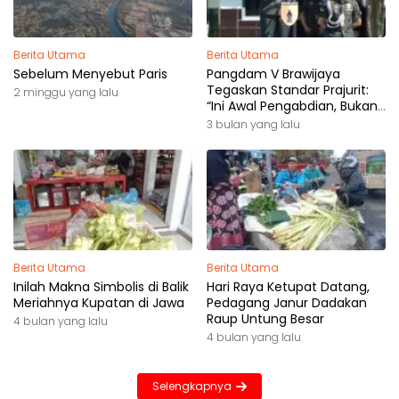
Berita Utama
Berita Utama
Sebelum Menyebut Paris
Pangdam V Brawijaya
Tegaskan Standar Prajurit:
2 minggu yang lalu
“Ini Awal Pengabdian, Bukan
Akhir Perjalanan”
3 bulan yang lalu
Berita Utama
Berita Utama
Inilah Makna Simbolis di Balik
Hari Raya Ketupat Datang,
Meriahnya Kupatan di Jawa
Pedagang Janur Dadakan
Raup Untung Besar
4 bulan yang lalu
4 bulan yang lalu
Selengkapnya