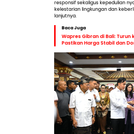
responsif sekaligus kepedulian n
kelestarian lingkungan dan keberla
lanjutnya.
Baca Juga
Wapres Gibran di Bali: Turun
Pastikan Harga Stabil dan Do