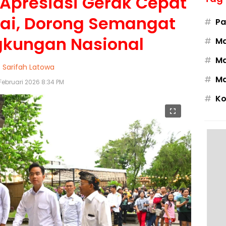
Apresiasi Gerak Cepat
tai, Dorong Semangat
#
Pa
ngkungan Nasional
#
M
#
Ma
Sarifah Latowa
#
Ma
Februari 2026 8:34 PM
#
Ko