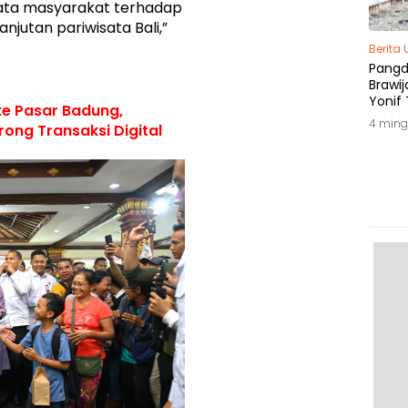
yata masyarakat terhadap
njutan pariwisata Bali,”
Berita
Pang
Brawij
Yonif 
 ke Pasar Badung,
Tepat
4 ming
rong Transaksi Digital