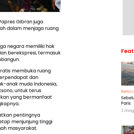
apres Gibran juga
ah dalam menjaga ruang
ga negara memiliki hak
Feat
n berekspresi, termasuk
mbangun.
kratis membuka ruang
berpendapat dan
ak-anak muda Indonesia,
sono, untuk terus
Berita
kan yang bermanfaat
Sebel
Paris
gkapnya.
2 ming
atkan pentingnya
tap menjunjung tinggi
ngah masyarakat.