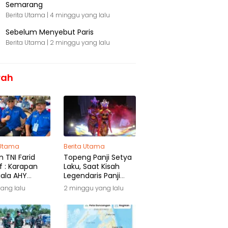
Semarang
Berita Utama |
4 minggu yang lalu
Sebelum Menyebut Paris
Berita Utama |
2 minggu yang lalu
rah
 Utama
Berita Utama
 TNI Farid
Topeng Panji Setya
f : Karapan
Laku, Saat Kisah
iala AHY
Legendaris Panji
ga Warisan
Kembali Menyapa
yang lalu
2 minggu yang lalu
ra
Malang