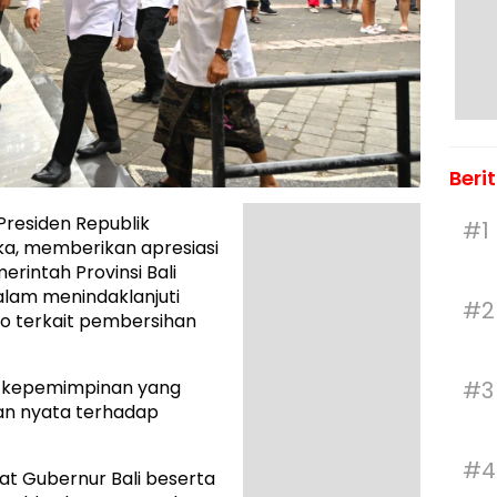
Beri
Presiden Republik
#1
ka, memberikan apresiasi
rintah Provinsi Bali
dalam menindaklanjuti
#2
o terkait pembersihan
#3
an kepemimpinan yang
ian nyata terhadap
#4
at Gubernur Bali beserta