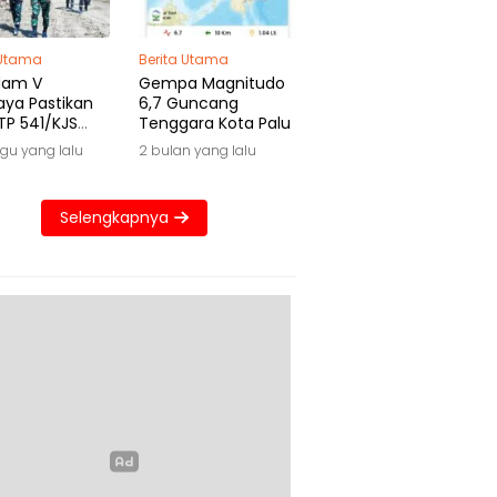
 Utama
Berita Utama
dam V
Gempa Magnitudo
aya Pastikan
6,7 Guncang
TP 541/KJS
Tenggara Kota Palu
 Waktu
gu yang lalu
2 bulan yang lalu
Selengkapnya