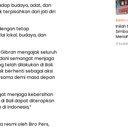
dap budaya, adat, dan
erpisahkan dari jati diri
Berita
Inilah
 dengan tetap
Simbol
ai lokal, budaya, dan
Meria
di Ja
4 bula
Gibran mengajak seluruh
adani semangat menjaga
 telah dilakukan di Bali.
k berhenti sebagai aksi
bersama demi masa depan
gat menjaga kebersihan
 di Bali dapat diterapkan
 di Indonesia,”
 resmi oleh Biro Pers,