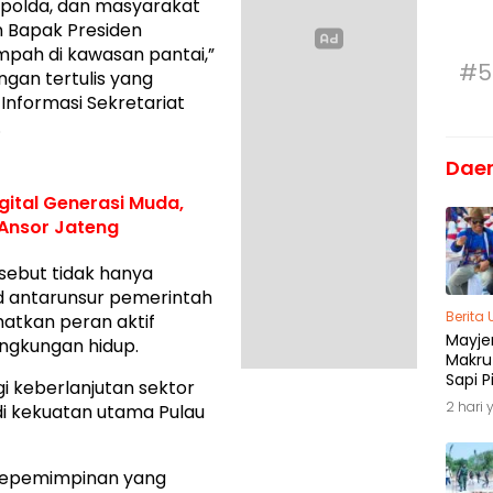
apolda, dan masyarakat
n Bapak Presiden
pah di kawasan pantai,”
#5
gan tertulis yang
 Informasi Sekretariat
.
Dae
gital Generasi Muda,
 Ansor Jateng
sebut tidak hanya
id antarunsur pemerintah
Berita
hatkan peran aktif
Mayjen
ingkungan hidup.
Makru
Sapi P
gi keberlanjutan sektor
Menja
2 hari 
di kekuatan utama Pulau
Madu
kepemimpinan yang