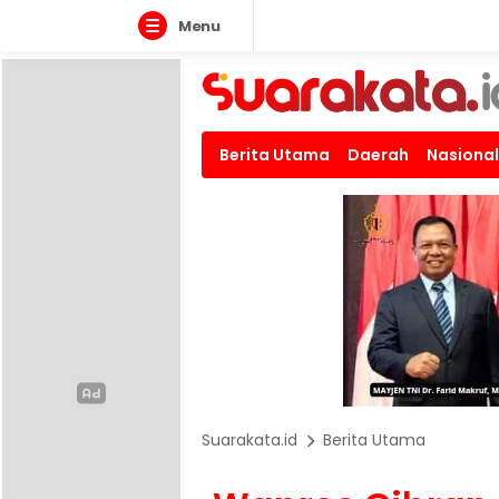
Menu
Berita Utama
Daerah
Nasional
Suarakata.id
Berita Utama