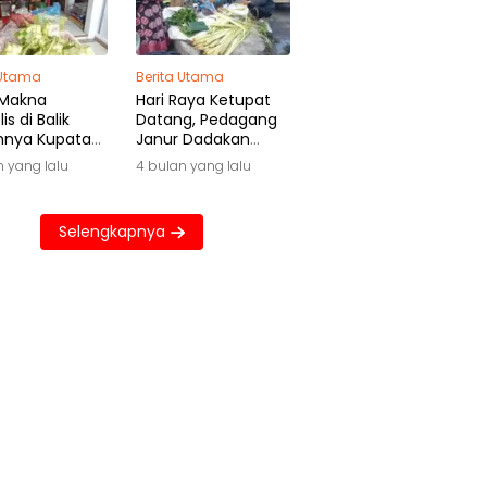
 Utama
Berita Utama
 Makna
Hari Raya Ketupat
is di Balik
Datang, Pedagang
hnya Kupatan
Janur Dadakan
wa
Raup Untung Besar
n yang lalu
4 bulan yang lalu
Selengkapnya