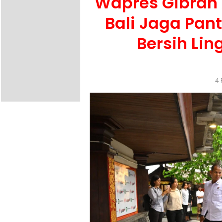
Wapres Gibran 
Bali Jaga Pan
Bersih Li
4 