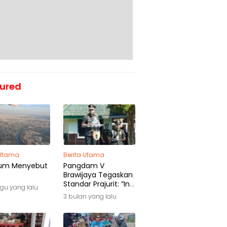
ured
 Utama
Berita Utama
um Menyebut
Pangdam V
Brawijaya Tegaskan
Standar Prajurit: “Ini
gu yang lalu
Awal Pengabdian,
3 bulan yang lalu
Bukan Akhir
Perjalanan”