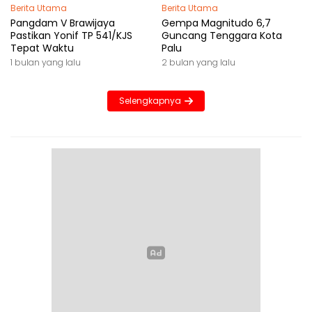
Berita Utama
Berita Utama
Pangdam V Brawijaya
Gempa Magnitudo 6,7
Pastikan Yonif TP 541/KJS
Guncang Tenggara Kota
Tepat Waktu
Palu
1 bulan yang lalu
2 bulan yang lalu
Selengkapnya