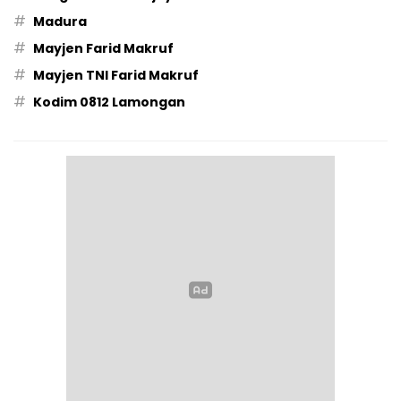
#
Madura
#
Mayjen Farid Makruf
#
Mayjen TNI Farid Makruf
#
Kodim 0812 Lamongan