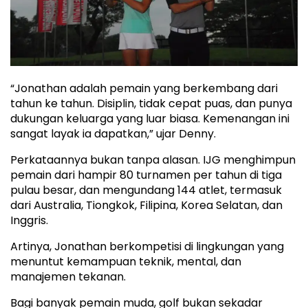
“Jonathan adalah pemain yang berkembang dari
tahun ke tahun. Disiplin, tidak cepat puas, dan punya
dukungan keluarga yang luar biasa. Kemenangan ini
sangat layak ia dapatkan,” ujar Denny.
Perkataannya bukan tanpa alasan. IJG menghimpun
pemain dari hampir 80 turnamen per tahun di tiga
pulau besar, dan mengundang 144 atlet, termasuk
dari Australia, Tiongkok, Filipina, Korea Selatan, dan
Inggris.
Artinya, Jonathan berkompetisi di lingkungan yang
menuntut kemampuan teknik, mental, dan
manajemen tekanan.
Bagi banyak pemain muda, golf bukan sekadar