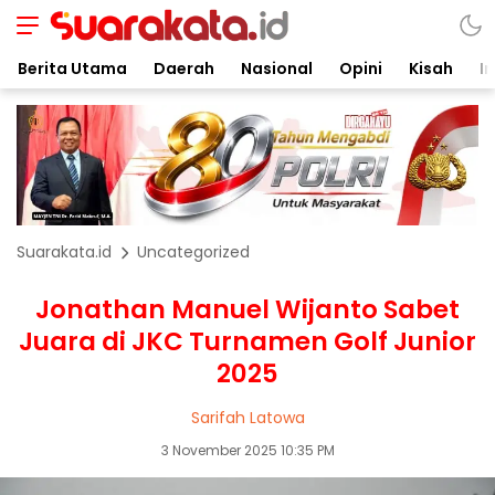
Berita Utama
Daerah
Nasional
Opini
Kisah
In
Suarakata.id
Uncategorized
Jonathan Manuel Wijanto Sabet
Juara di JKC Turnamen Golf Junior
2025
Sarifah Latowa
3 November 2025 10:35 PM