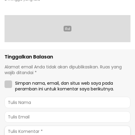
Tinggalkan Balasan
Alamat email Anda tidak akan dipublikasikan.
Ruas yang
wajib ditandai
*
Simpan nama, email, dan situs web saya pada
peramban ini untuk komentar saya berikutnya.