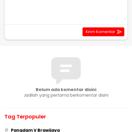
Belum ada komentar disini
Jadilah yang pertama berkomentar disini
Tag Terpopuler
#
Pangdam V Brawijaya