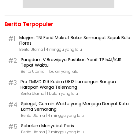
Berita Terpopuler
#1
Mayjen TNI Farid Makruf Bakar Semangat Sepak Bola
Flores
Berita Utama |
4 minggu yang lalu
#2
Pangdam V Brawijaya Pastikan Yonif TP 541/KJS
Tepat Waktu
Berita Utama |
1 bulan yang lalu
#3
Pra TMMD 129 Kodim 0812 Lamongan Bangun
Harapan Warga Telemang
Berita Utama |
1 bulan yang lalu
#4
Spiegel, Cermin Waktu yang Menjaga Denyut Kota
Lama Semarang
Berita Utama |
4 minggu yang lalu
#5
Sebelum Menyebut Paris
Berita Utama |
2 minggu yang lalu