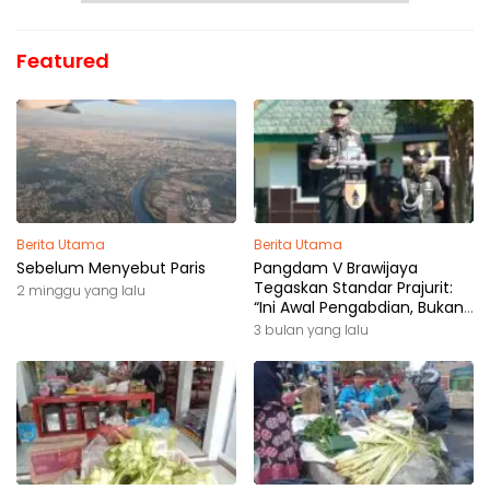
Featured
Berita Utama
Berita Utama
Sebelum Menyebut Paris
Pangdam V Brawijaya
Tegaskan Standar Prajurit:
2 minggu yang lalu
“Ini Awal Pengabdian, Bukan
Akhir Perjalanan”
3 bulan yang lalu