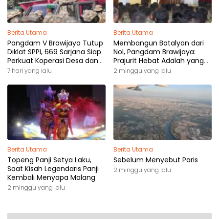
Berita Utama
Berita Utama
Pangdam V Brawijaya Tutup
Membangun Batalyon dari
Diklat SPPI, 669 Sarjana Siap
Nol, Pangdam Brawijaya:
Perkuat Koperasi Desa dan
Prajurit Hebat Adalah yang
Kampung Nelayan
Dibutuhkan Rakyat
7 hari yang lalu
2 minggu yang lalu
Berita Utama
Berita Utama
Topeng Panji Setya Laku,
Sebelum Menyebut Paris
Saat Kisah Legendaris Panji
2 minggu yang lalu
Kembali Menyapa Malang
2 minggu yang lalu