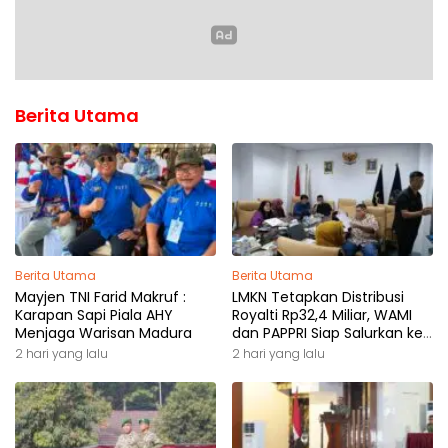
Berita Utama
Berita Utama
Berita Utama
Mayjen TNI Farid Makruf :
LMKN Tetapkan Distribusi
Karapan Sapi Piala AHY
Royalti Rp32,4 Miliar, WAMI
Menjaga Warisan Madura
dan PAPPRI Siap Salurkan ke
Pemilik Hak
2 hari yang lalu
2 hari yang lalu