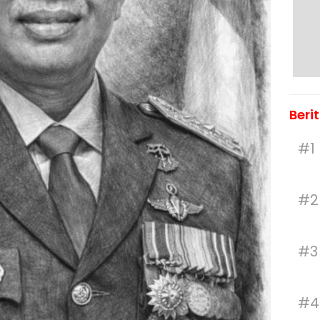
Beri
#1
#2
#3
#4