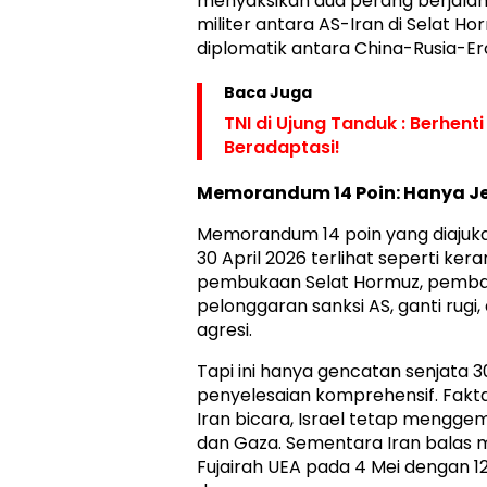
menyaksikan dua perang berjalan 
militer antara AS-Iran di Selat H
diplomatik antara China-Rusia-Er
Baca Juga
TNI di Ujung Tanduk : Berhent
Beradaptasi!
Memorandum 14 Poin: Hanya J
Memorandum 14 poin yang diajuka
30 April 2026 terlihat seperti ker
pembukaan Selat Hormuz, pembata
pelonggaran sanksi AS, ganti rugi,
agresi.
Tapi ini hanya gencatan senjata 3
penyelesaian komprehensif. Fakta
Iran bicara, Israel tetap menggem
dan Gaza. Sementara Iran balas m
Fujairah UEA pada 4 Mei dengan 12 