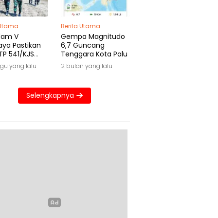
 Utama
Berita Utama
dam V
Gempa Magnitudo
aya Pastikan
6,7 Guncang
TP 541/KJS
Tenggara Kota Palu
 Waktu
gu yang lalu
2 bulan yang lalu
Selengkapnya