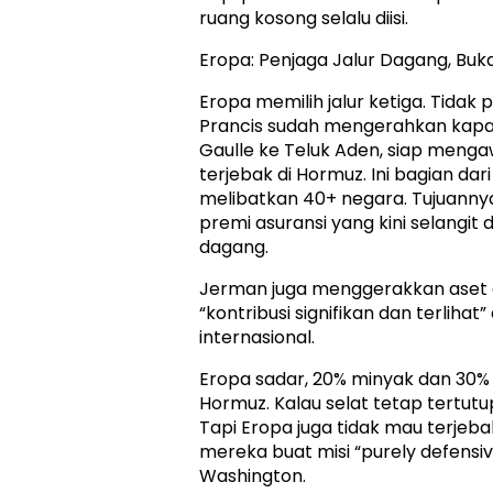
ruang kosong selalu diisi.
Eropa: Penjaga Jalur Dagang, Buka
Eropa memilih jalur ketiga. Tidak p
Prancis sudah mengerahkan kapal 
Gaulle ke Teluk Aden, siap meng
terjebak di Hormuz. Ini bagian dar
melibatkan 40+ negara. Tujuannya
premi asuransi yang kini selangit 
dagang.
Jerman juga menggerakkan aset 
“kontribusi signifikan dan terlihat”
internasional.
Eropa sadar, 20% minyak dan 30%
Hormuz. Kalau selat tetap tertutu
Tapi Eropa juga tidak mau terjeba
mereka buat misi “purely defensiv
Washington.