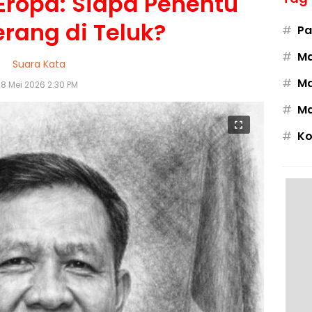
 Eropa: Siapa Penentu
erang di Teluk?
#
Pa
#
M
Suara Kata
#
Ma
8 Mei 2026 2:30 PM
#
Ma
#
Ko