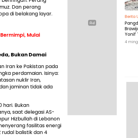
beriringan. Perang
ormuz. Dan perang
opa di belakang layar.
Berita
Pang
Brawij
Yonif 
i Bermimpi, Mulai
Tepat
4 ming
eda, Bukan Damai
n Iran ke Pakistan pada
angka perdamaian. Isinya:
san nuklir Iran,
 dan jaminan tidak ada
0 hari. Bukan
nya, saat delegasi AS-
pur Hizbullah di Lebanon
enyerang fasilitas energi
rudal balistik dan 4