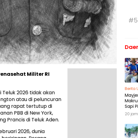
#5
Dae
Penasehat Militer RI
Berita
 Teluk 2026 tidak akan
Mayjen
ington atau di peluncuran
Makru
ruang rapat tertutup di
Sapi P
Menja
manan PBB di New York,
20 jam
Madu
g Prancis di Teluk Aden.
ebruari 2026, dunia