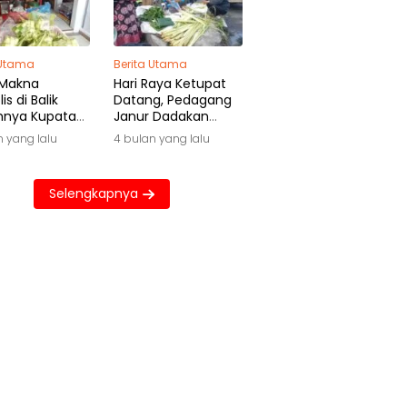
 Utama
Berita Utama
 Makna
Hari Raya Ketupat
is di Balik
Datang, Pedagang
hnya Kupatan
Janur Dadakan
wa
Raup Untung Besar
n yang lalu
4 bulan yang lalu
Selengkapnya