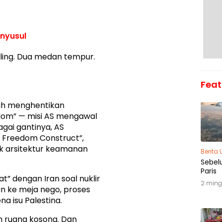
nyusul
pling. Dua medan tempur.
Feat
ah menghentikan
dom” — misi AS mengawal
gai gantinya, AS
 Freedom Construct”,
uk arsitektur keamanan
Berita
Sebel
Paris
at” dengan Iran soal nuklir
2 ming
an ke meja nego, proses
 isu Palestina.
n ruang kosong. Dan