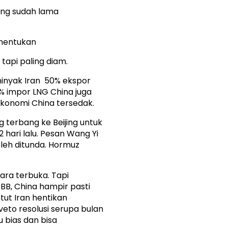
yang sudah lama
nentukan
tapi paling diam.
minyak Iran 50% ekspor
0% impor LNG China juga
 ekonomi China tersedak.
g terbang ke Beijing untuk
 hari lalu. Pesan Wang Yi
oleh ditunda. Hormuz
ara terbuka. Tapi
BB, China hampir pasti
tut Iran hentikan
veto resolusi serupa bulan
tu bias dan bisa