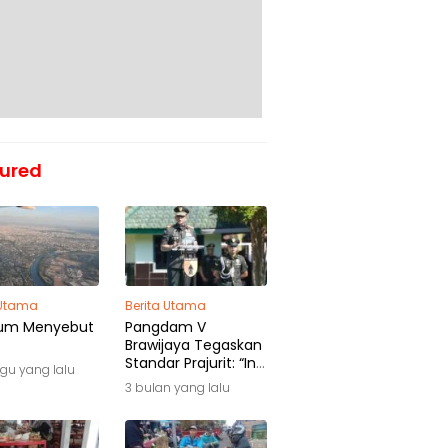
ured
 Utama
Berita Utama
um Menyebut
Pangdam V
Brawijaya Tegaskan
Standar Prajurit: “Ini
gu yang lalu
Awal Pengabdian,
3 bulan yang lalu
Bukan Akhir
Perjalanan”