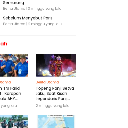
Semarang
Berita Utama |
3 minggu yang lalu
Sebelum Menyebut Paris
Berita Utama |
2 minggu yang lalu
rah
 Utama
Berita Utama
 TNI Farid
Topeng Panji Setya
f : Karapan
Laku, Saat Kisah
iala AHY
Legendaris Panji
ga Warisan
Kembali Menyapa
 yang lalu
2 minggu yang lalu
ra
Malang