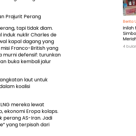
n Prajurit Perang
Berita
erang, tapi tidak diam.
Inilah
Simbol
induk nuklir Charles de
Meria
awal kapal dagang yang
di Ja
4 bula
i misi Franco-British yang
 murni defensif: turunkan
dan buka kembali jalur
angkatan laut untuk
 dalam koalisi
 LNG mereka lewat
p, ekonomi Eropa kolaps.
k perang AS-Iran. Jadi
e” yang terpisah dari