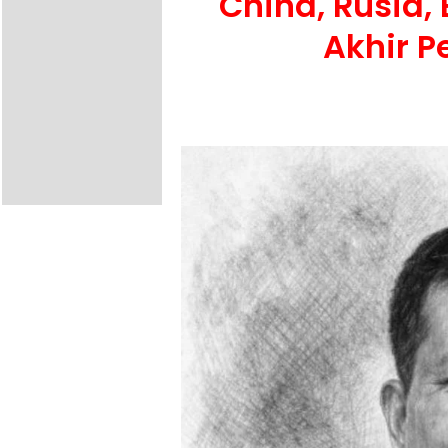
China, Rusia,
Akhir P